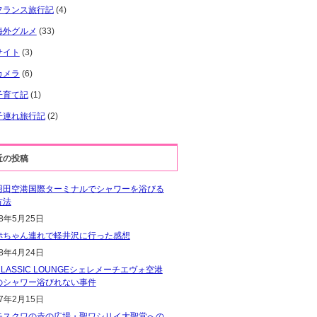
フランス旅行記
(4)
海外グルメ
(33)
サイト
(3)
カメラ
(6)
子育て記
(1)
子連れ旅行記
(2)
近の投稿
羽田空港国際ターミナルでシャワーを浴びる
方法
18年5月25日
赤ちゃん連れで軽井沢に行った感想
18年4月24日
CLASSIC LOUNGEシェレメーチエヴォ空港
のシャワー浴びれない事件
17年2月15日
モスクワの赤の広場・聖ワシリイ大聖堂への