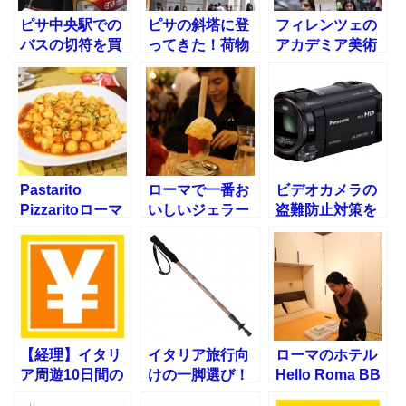
ピサ中央駅での
ピサの斜塔に登
フィレンツェの
バスの切符を買
ってきた！荷物
アカデミア美術
い方！240分券
を預けて上に登
館に行ってきま
を買った
ります
した
Pastarito
ローマで一番お
ビデオカメラの
Pizzaritoローマ
いしいジェラー
盗難防止対策を
テルミニ駅の近
ト屋GIOLITTI
考える[ヨーロッ
くのおすすめレ
パ旅行]
ストラン
【経理】イタリ
イタリア旅行向
ローマのホテル
ア周遊10日間の
けの一脚選び！
Hello Roma BB
夫婦旅行でかか
海外で使いやす
に泊まる