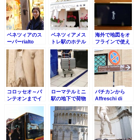
ベネツィアのス
ベネツィアメス
海外で地図をオ
ーパーrialto
トレ駅のホテル
フラインで使え
Biocenter
ヴィラセレナに
る
泊まってみた！
nexus7+google
マップ
コロッセオ～パ
ローマテルミニ
バチカンから
ンテオンまでイ
駅の地下で荷物
Affreschi di
タリア観光2日
スーツケースを
Raffaelloファル
目
預けました
ネジーナ荘への
行き方