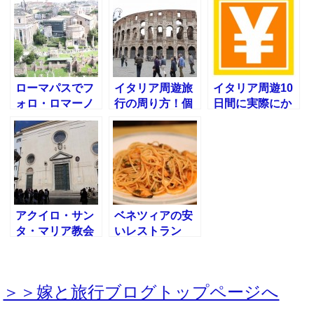
る費用を予想し
い一脚は？
て計算！
ローマパスでフ
イタリア周遊旅
イタリア周遊10
ォロ・ロマーノ
行の周り方！個
日間に実際にか
とパラティーノ
人旅行プランの
かった費用を計
の丘へ！イタリ
立て方
算しました
アローマ観光
アクイロ・サン
ベネツィアの安
タ・マリア教会
いレストラン
@ローマ観光
TRATTORIA
CANONICAでデ
ィナー
＞＞嫁と旅行ブログトップページへ