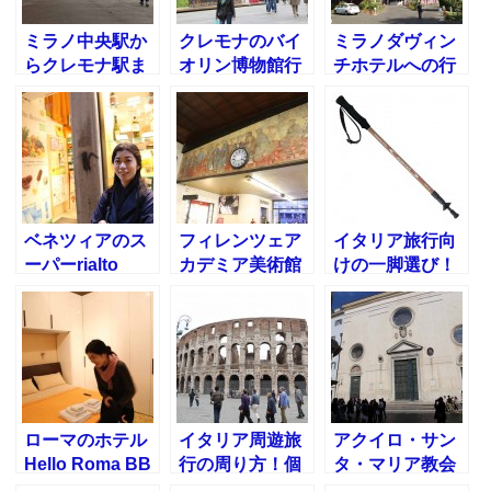
ミラノ中央駅か
クレモナのバイ
ミラノダヴィン
らクレモナ駅ま
オリン博物館行
チホテルへの行
でコドーニョ経
ってきた～イタ
き方～イタリア
由での行き方
リア観光
宿泊記
ベネツィアのス
フィレンツェア
イタリア旅行向
ーパーrialto
カデミア美術館
けの一脚選び！
Biocenter
～ウフィツィ美
海外で使いやす
術館！イタリア
い一脚は？
旅行記5日目
ローマのホテル
イタリア周遊旅
アクイロ・サン
Hello Roma BB
行の周り方！個
タ・マリア教会
に泊まる
人旅行プランの
@ローマ観光