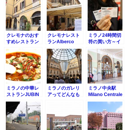
クレモナのおす
クレモナレスト
ミラノ24時間切
すめレストラン
ランAlberco
符の買い方～イ
3選！～イタリ
Duomo
タリア旅行～
ア旅行
Ristrante～イタ
リア旅行
ミラノの中華レ
ミラノのガレリ
ミラノ中央駅
ストランJUBIN
アってどんなも
Milano Centrale
は安くておすす
の？イタリア旅
からクレモナ駅
め！イタリア旅
行
Cremonaへの行
行
き方