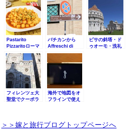
立て方
Pastarito
バチカンから
ピサの斜塔・ド
Pizzaritoローマ
Affreschi di
ゥオーモ・洗礼
テルミニ駅の近
Raffaelloファル
堂を半日観光す
くのおすすめレ
ネジーナ荘への
るには？個人旅
ストラン
行き方
行
フィレンツェ大
海外で地図をオ
聖堂でクーポラ
フラインで使え
よりジョットの
る
鐘楼に登るべき
nexus7+google
２つの理由
マップ
＞＞嫁と旅行ブログトップページへ