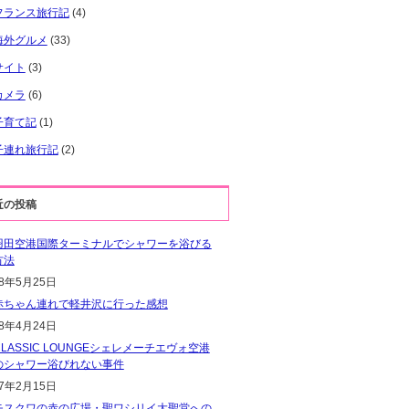
フランス旅行記
(4)
海外グルメ
(33)
サイト
(3)
カメラ
(6)
子育て記
(1)
子連れ旅行記
(2)
近の投稿
羽田空港国際ターミナルでシャワーを浴びる
方法
18年5月25日
赤ちゃん連れで軽井沢に行った感想
18年4月24日
CLASSIC LOUNGEシェレメーチエヴォ空港
のシャワー浴びれない事件
17年2月15日
モスクワの赤の広場・聖ワシリイ大聖堂への