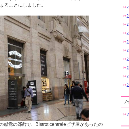
まることにしました。
2
2
2
2
ブ
の2階)で、Bistrot centraleピザ屋があったの