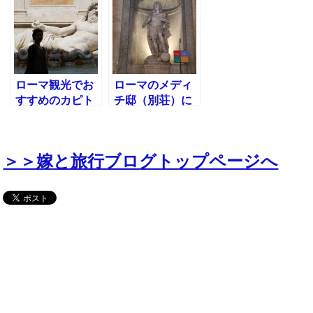
の丘へ！イタリ
caffetteriaでピ
アローマ観光
ザランチ！
ローマ観光でお
ローマのメディ
すすめのカピト
チ邸（別荘）に
リーノ美術館に
行ってみた！ス
行ってきた
ペイン広場
＞＞嫁と旅行ブログトップページへ