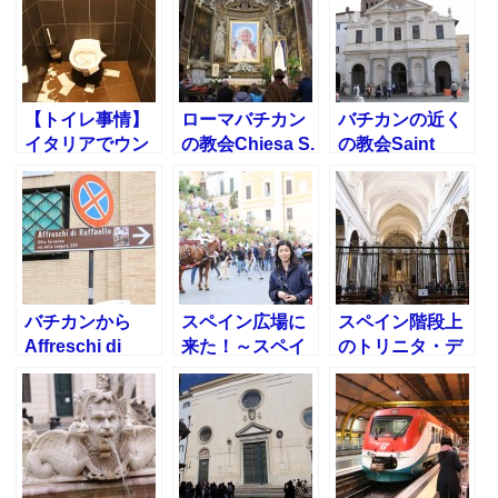
CONAD
ストラン
【トイレ事情】
ローマバチカン
バチカンの近く
イタリアでウン
の教会Chiesa S.
の教会Saint
コ漏れそうにな
Spirito in
Giovanni of
った話
Sassia
Fiorentiniに行っ
てきた
バチカンから
スペイン広場に
スペイン階段上
Affreschi di
来た！～スペイ
のトリニタ・デ
Raffaelloファル
ン階段・船の噴
イ・モンティ教
ネジーナ荘への
水～ローマ観光
会Trinita dei
行き方
Monti