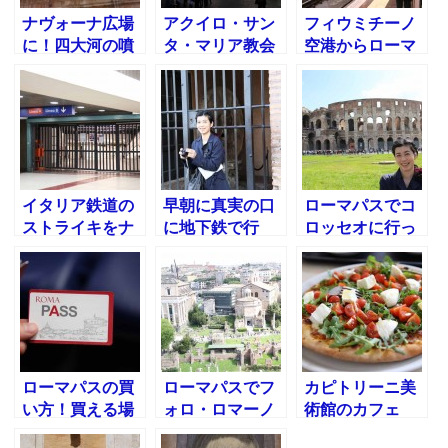
ナヴォーナ広場
アクイロ・サン
フィウミチーノ
に！四大河の噴
タ・マリア教会
空港からローマ
水、ネプチュー
@ローマ観光
テルミニ駅への
ンの噴水、ムー
切符を買います
ア人の噴水
イタリア鉄道の
早朝に真実の口
ローマパスでコ
ストライキをナ
に地下鉄で行
ロッセオに行っ
メるなよ！！
く！ローマ観光
てきた！イタリ
アローマ観光
ローマパスの買
ローマパスでフ
カピトリーニ美
い方！買える場
ォロ・ロマーノ
術館のカフェ
所はどこか？
とパラティーノ
Capitolini