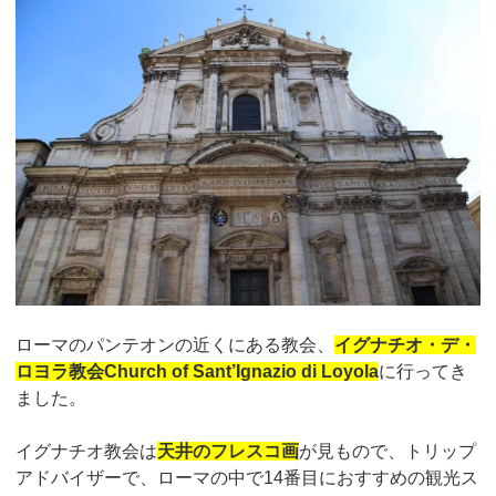
ローマのパンテオンの近くにある教会、
イグナチオ・デ・
ロヨラ教会Church of Sant’Ignazio di Loyola
に行ってき
ました。
イグナチオ教会は
天井のフレスコ画
が見もので、トリップ
アドバイザーで、ローマの中で14番目におすすめの観光ス