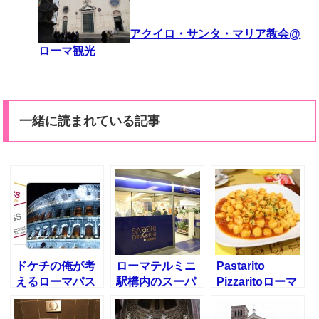
アクイロ・サンタ・マリア教会@
ローマ観光
一緒に読まれている記事
ドケチの俺が考
ローマテルミニ
Pastarito
えるローマパス
駅構内のスーパ
Pizzaritoローマ
で行くとお得な
ーSAPORI
テルミニ駅の近
美術館とは！
DINTORNI
くのおすすめレ