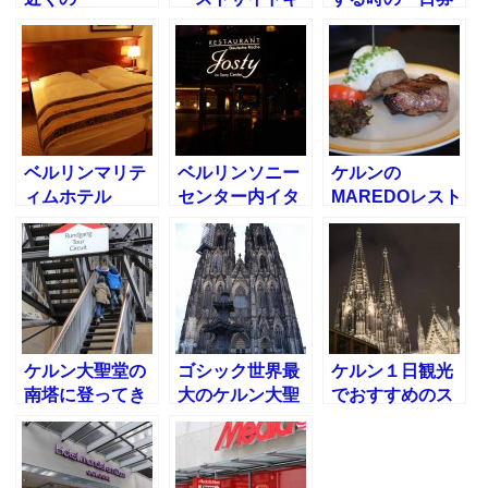
ALLEGRETTO
ャラリーの行き
切符を買う！A
CAFEでランチ♪
方！西側を見て
ゾーンBゾーン
きた！
って何？
ベルリンマリテ
ベルリンソニー
ケルンの
ィムホテル
センター内イタ
MAREDOレスト
MARITIM Hotel
リアンJostyで
ランに！おいし
Berlinに泊まっ
食事！
いファミレス
てみた朝食wifi
付！
ケルン大聖堂の
ゴシック世界最
ケルン１日観光
南塔に登ってき
大のケルン大聖
でおすすめのス
た
堂に行ってきま
ポット
した！