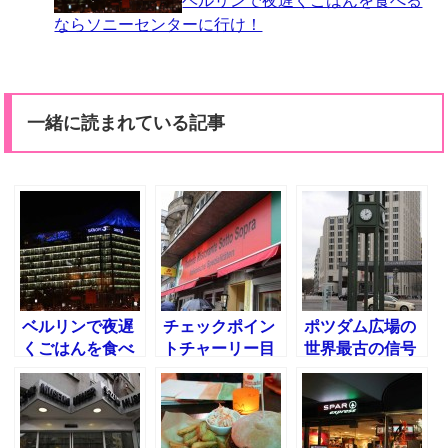
ベルリンで夜遅くごはんを食べる
ならソニーセンターに行け！
一緒に読まれている記事
ベルリンで夜遅
チェックポイン
ポツダム広場の
くごはんを食べ
トチャーリー目
世界最古の信号
るならソニーセ
の前のレストラ
とベルリンの壁
ンターに行け！
ンTrattira
inポツダマープ
Ristrante
ラッツ駅
Sottosopraに行