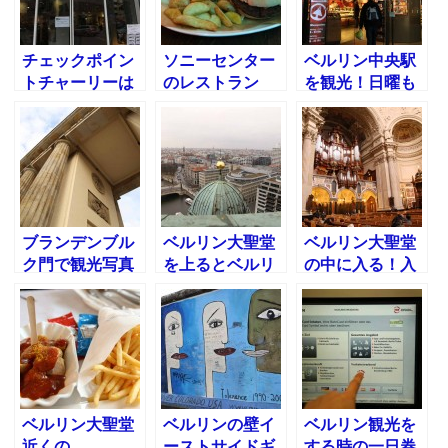
きました
チェックポイン
ソニーセンター
ベルリン中央駅
トチャーリーは
のレストラン
を観光！日曜も
ベルリン観光で
carroboreeに行
スーパーが空い
オススメのスポ
きました
ていた！
ット！
ブランデンブル
ベルリン大聖堂
ベルリン大聖堂
ク門で観光写真
を上るとベルリ
の中に入る！入
を撮ってベルリ
ンが一望でき
場料は？
ン中央駅に向か
る！ベルリン大
う
聖堂博物館
ベルリン大聖堂
ベルリンの壁イ
ベルリン観光を
近くの
ーストサイドギ
する時の一日券